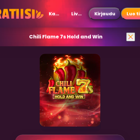
Kasino
Live Kasino
Kirjaudu
Luo ti
Chili Flame 7s Hold and Win